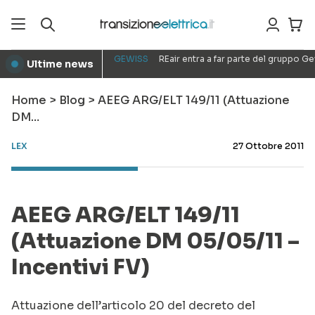
GEWISS
REair entra a far parte del gruppo G
Ultime news
●
Home
>
Blog
>
AEEG ARG/ELT 149/11 (Attuazione
DM…
LEX
27 Ottobre 2011
AEEG ARG/ELT 149/11
(Attuazione DM 05/05/11 –
Incentivi FV)
Attuazione dell’articolo 20 del decreto del