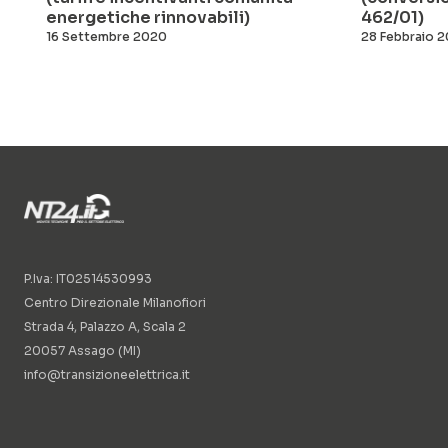
energetiche rinnovabili)
462/01)
16 Settembre 2020
28 Febbraio 
P.Iva: IT02514530993
Centro Direzionale Milanofiori
Strada 4, Palazzo A, Scala 2
20057 Assago (MI)
info@transizioneelettrica.it