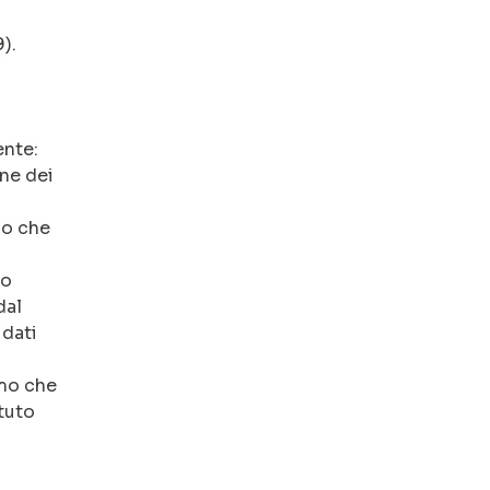
).
ente:
one dei
mo che
to
dal
 dati
smo che
ituto