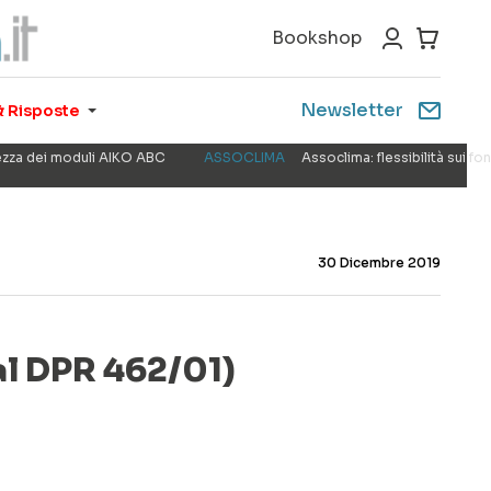
Bookshop
Newsletter
 Risposte
rezza dei moduli AIKO ABC
ASSOCLIMA
Assoclima: flessibilità sui f
30 Dicembre 2019
l DPR 462/01)