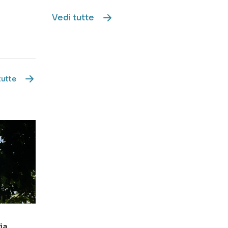
Vedi tutte
tutte
ia