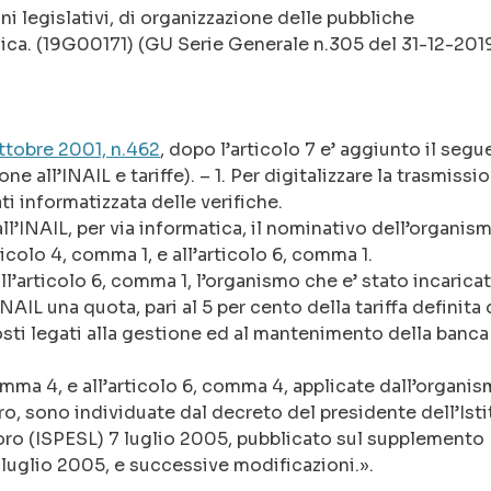
ni legislativi, di organizzazione delle pubbliche
ica. (19G00171) (GU Serie Generale n.305 del 31-12-2019
ttobre 2001, n.462
, dopo l’articolo 7 e’ aggiunto il segu
e all’INAIL e tariffe). – 1. Per digitalizzare la trasmissi
ti informatizzata delle verifiche.
l’INAIL, per via informatica, il nominativo dell’organis
rticolo 4, comma 1, e all’articolo 6, comma 1.
 all’articolo 6, comma 1, l’organismo che e’ stato incarica
NAIL una quota, pari al 5 per cento della tariffa definita 
osti legati alla gestione ed al mantenimento della banca
, comma 4, e all’articolo 6, comma 4, applicate dall’organi
voro, sono individuate dal decreto del presidente dell’Ist
voro (ISPESL) 7 luglio 2005, pubblicato sul supplemento
18 luglio 2005, e successive modificazioni.».