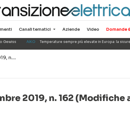
menti
Canali tematici
Aziende
Video
Domande &
ppo Gewiss
AIKO
Temperature sempre più elevate in Europa: la sicu
9, n.…
e 2019, n. 162 (Modifiche a