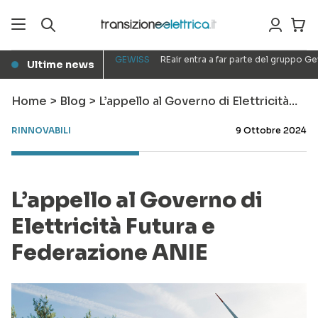
GEWISS
REair entra a far parte del gruppo G
Ultime news
●
Home
>
Blog
>
L’appello al Governo di Elettricità…
RINNOVABILI
9 Ottobre 2024
L’appello al Governo di
Elettricità Futura e
Federazione ANIE