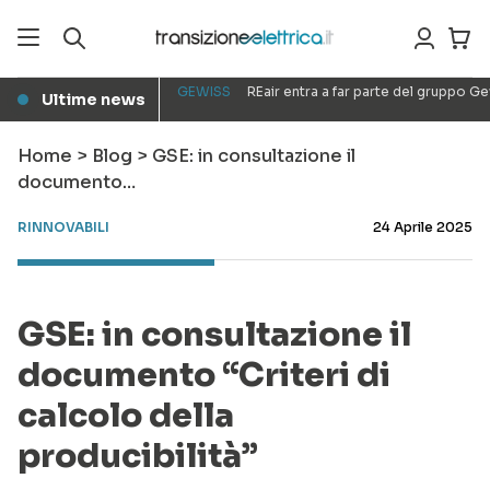
GEWISS
REair entra a far parte del gruppo G
Ultime news
●
Home
>
Blog
>
GSE: in consultazione il
documento…
RINNOVABILI
24 Aprile 2025
GSE: in consultazione il
documento “Criteri di
calcolo della
producibilità”