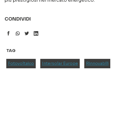
più prestigiosi nel mercato energetico.
CONDIVIDI
TAG
Fotovoltaico
Intersolar Europe
Rinnovabili