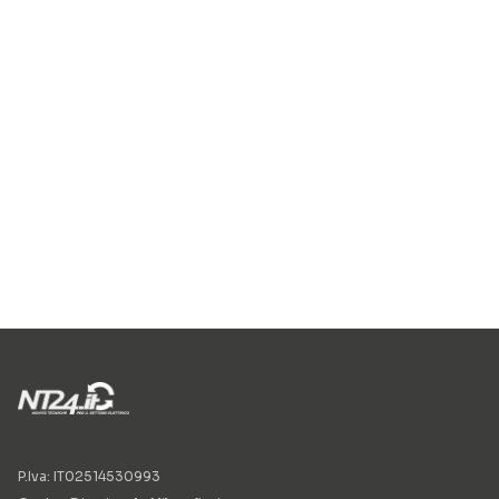
P.Iva: IT02514530993