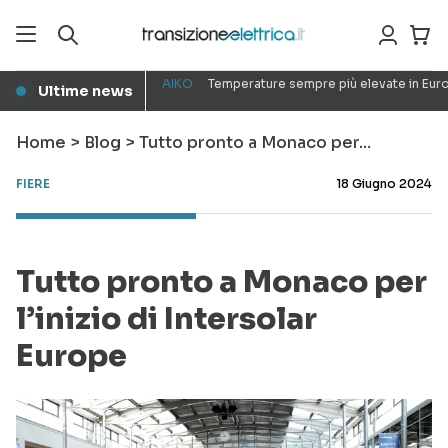
AIKO
Temperature sempre più elevate in Euro
Ultime news
●
Home
>
Blog
>
Tutto pronto a Monaco per…
FIERE
18 Giugno 2024
Tutto pronto a Monaco per
l’inizio di Intersolar
Europe