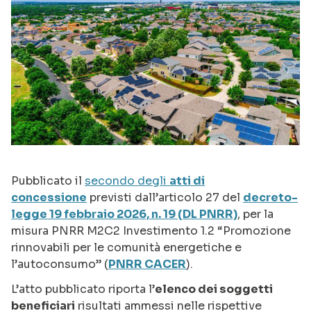
Pubblicato il
secondo degli
atti di
concessione
previsti dall’articolo 27 del
decreto-
legge 19 febbraio 2026, n. 19 (DL PNRR)
, per la
misura PNRR M2C2 Investimento 1.2 “Promozione
rinnovabili per le comunità energetiche e
l’autoconsumo” (
PNRR CACER
).
L’atto pubblicato riporta l’
elenco dei soggetti
beneficiari
risultati ammessi nelle rispettive