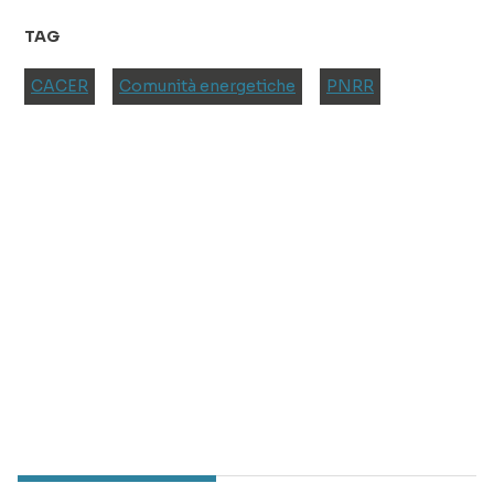
TAG
CACER
Comunità energetiche
PNRR