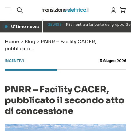
GEWISS
REair entra a far parte del gruppo G
Ultime news
●
Home
>
Blog
>
PNRR – Facility CACER,
pubblicato…
INCENTIVI
3 Giugno 2026
PNRR – Facility CACER,
pubblicato il secondo atto
di concessione