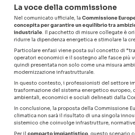
La voce della commissione
Nel comunicato ufficiale, la
Commissione Europea 
concepita per garantire un equilibrio tra ambizi
industriale
. Il pacchetto di misure collegate è or
ridurre la dipendenza energetica e stimolare la cr
Particolare enfasi viene posta sul concetto di “tr
operatori economici e il sostegno alle fasce più v
quindi presentata non solo come una misura ambie
modernizzazione infrastrutturale.
In questo contesto, i professionisti del settore im
trasformazione del sistema energetico europeo, co
ambientali, economici e sociali delineati dalla C
In conclusione, la proposta della Commissione Eu
climatica non sarà il risultato di una singola inno
sistemico che coinvolge infrastrutture, normativ
Per il
comparto impiantistico
, questo scenario c