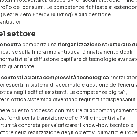
ntrollo dei consumi. Le competenze richieste si estendo
 (Nearly Zero Energy Building) e alla gestione
antistici.
el settore
e neutra
comporta una
riorganizzazione strutturale d
ficative sulla filiera impiantistica. L’innalzamento degli
 normativi e la diffusione capillare di tecnologie avanzat
à qualificate.
in contesti ad alta complessità tecnologica
: installator
cnici esperti in sistemi di accumulo e gestione dell’energi
otica negli edifici esistenti. Le competenze digitali,
e in ottica sistemica diventano requisiti indispensabili.
tenere questo processo con misure di accompagnament
, fondi per la transizione delle PMI e incentivi alla
portunità concreta per valorizzare il know-how tecnico e
ettore nella realizzazione degli obiettivi climatici europe