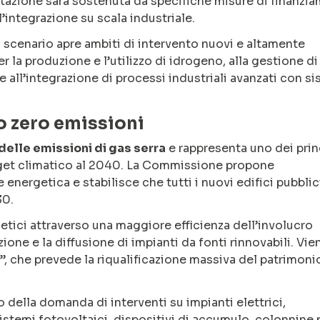
ntazione sarà sostenuta da specifiche misure di finanzi
’integrazione su scala industriale.
o scenario apre ambiti di intervento nuovi e altamente
per la produzione e l’utilizzo di idrogeno, alla gestione di
e all’integrazione di processi industriali avanzati con s
vo zero emissioni
 delle emissioni di gas serra
e rappresenta uno dei prin
arget climatico al 2040. La Commissione propone
energetica e stabilisce che tutti i nuovi edifici pubblic
30.
etici attraverso una maggiore efficienza dell’involucro
azione e la diffusione di impianti da fonti rinnovabili. Vie
e”, che prevede la riqualificazione massiva del patrimoni
 della domanda di interventi su impianti elettrici,
istemi fotovoltaici, dispositivi di accumulo, colonnine p