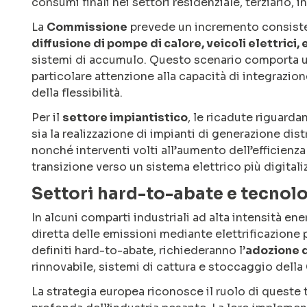
consumi finali nei settori residenziale, terziario, i
La
Commissione
prevede un incremento consisten
diffusione di pompe di calore, veicoli elettrici, 
sistemi di accumulo. Questo scenario comporta un 
particolare attenzione alla capacità di integrazion
della flessibilità.
Per il
settore impiantistico
, le ricadute riguard
sia la realizzazione di impianti di generazione dis
nonché interventi volti all’aumento dell’efficienza 
transizione verso un sistema elettrico più digitali
Settori hard-to-abate e tecnol
In alcuni comparti industriali ad alta intensità e
diretta delle emissioni mediante elettrificazione 
definiti hard-to-abate, richiederanno l’
adozione d
rinnovabile, sistemi di cattura e stoccaggio della
La strategia europea riconosce il ruolo di queste