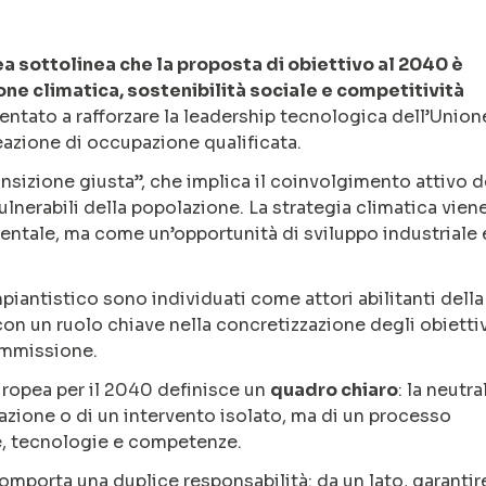
sottolinea che la proposta di obiettivo al 2040 è
one climatica, sostenibilità sociale e competitività
ientato a rafforzare la leadership tecnologica dell’Union
eazione di occupazione qualificata.
ansizione giusta”, che implica il coinvolgimento attivo d
ulnerabili della popolazione. La strategia climatica vien
ntale, ma come un’opportunità di sviluppo industriale 
piantistico sono individuati come attori abilitanti della
n un ruolo chiave nella concretizzazione degli obiettiv
ommissione.
ropea per il 2040 definisce un
quadro chiaro
: la neutra
vazione o di un intervento isolato, ma di un processo
e, tecnologie e competenze.
omporta una duplice responsabilità: da un lato, garantir