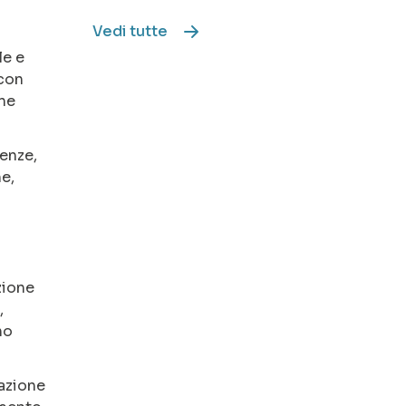
Vedi tutte
le e
 con
one
tenze,
ne,
zione
,
no
zazione