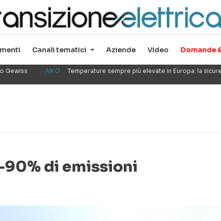
menti
Canali tematici
Aziende
Video
Domande &
ppo Gewiss
AIKO
Temperature sempre più elevate in Europa: la sicu
 -90% di emissioni