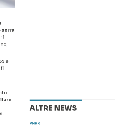
a
 serra
il
one,
co e
 il
nto
llare
ALTRE NEWS
i.
PNRR