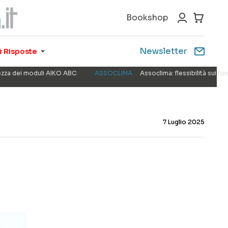
Bookshop
Newsletter
 Risposte
rezza dei moduli AIKO ABC
ASSOCLIMA
Assoclima: flessibilità sui f
7 Luglio 2025