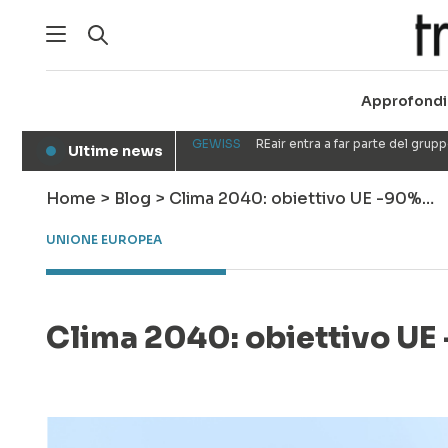
Approfondi
GEWISS
REair entra a far parte del gru
Ultime news
●
Home
>
Blog
>
Clima 2040: obiettivo UE -90%…
UNIONE EUROPEA
Clima 2040: obiettivo UE