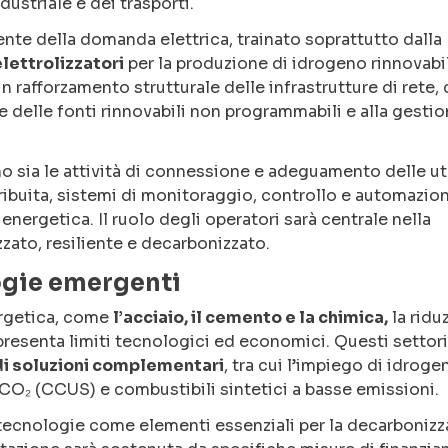
ndustriale e dei trasporti.
te della domanda elettrica, trainato soprattutto dalla
elettrolizzatori
per la produzione di idrogeno rinnovabi
rafforzamento strutturale delle infrastrutture di rete,
e delle fonti rinnovabili non programmabili e alla gesti
ano sia le attività di connessione e adeguamento delle u
tribuita, sistemi di monitoraggio, controllo e automazio
energetica. Il ruolo degli operatori sarà centrale nella
zzato, resiliente e decarbonizzato.
ogie emergenti
nergetica, come
l’acciaio, il cemento e la chimica,
la ridu
presenta limiti tecnologici ed economici. Questi settori
i soluzioni complementari
, tra cui l’impiego di idroge
 CO₂ (CCUS) e combustibili sintetici a basse emissioni.
 tecnologie come elementi essenziali per la decarboniz