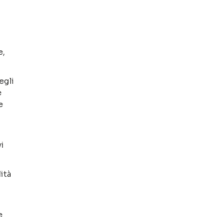
e,
egli
e
e
i
lità
e