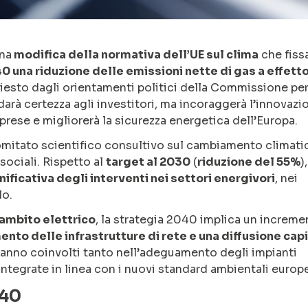
una
modifica della normativa dell’UE sul clima
che fiss
0 una riduzione delle emissioni nette di gas a effetto
iesto dagli orientamenti politici della Commissione per 
rà certezza agli investitori, ma incoraggerà l’innovazi
mprese e migliorerà la sicurezza energetica dell’Europa.
omitato scientifico consultivo sul cambiamento climati
sociali. Rispetto al
target al 2030
(
riduzione del 55%
),
icativa degli interventi nei settori energivori
, nei
lo.
’ambito elettrico
, la strategia 2040 implica un increme
ento delle infrastrutture di rete e una diffusione capi
ranno coinvolti tanto nell’adeguamento degli impianti
integrate in linea con i nuovi standard ambientali europe
040