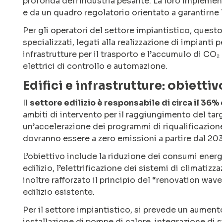
profonda dell’industria pesante. La loro impleme
e da un quadro regolatorio orientato a garantirne l
Per gli operatori del settore impiantistico, quest
specializzati, legati alla realizzazione di impianti 
infrastrutture per il trasporto e l’accumulo di CO₂ 
elettrici di controllo e automazione.
Edifici e infrastrutture: obietti
Il
settore edilizio è responsabile di circa il 36%
ambiti di intervento per il raggiungimento del t
un’accelerazione dei programmi di riqualificazione 
dovranno essere a zero emissioni a partire dal 20
L’obiettivo include la riduzione dei consumi energ
edilizio, l’elettrificazione dei sistemi di climatizz
inoltre rafforzato il principio del “renovation wav
edilizio esistente.
Per il settore impiantistico, si prevede un aumento
installazione di pompe di calore, integrazione di s