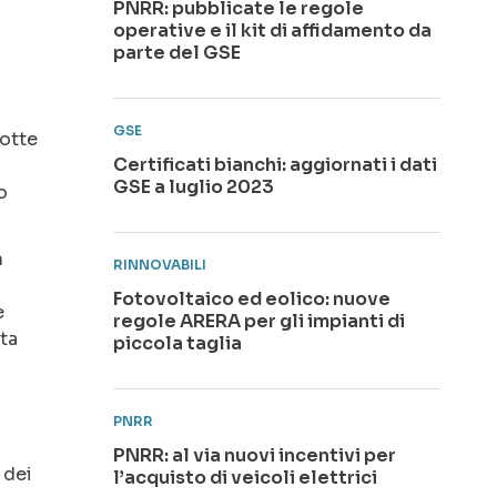
PNRR: pubblicate le regole
operative e il kit di affidamento da
parte del GSE
GSE
dotte
Certificati bianchi: aggiornati i dati
GSE a luglio 2023
o
n
RINNOVABILI
Fotovoltaico ed eolico: nuove
e
regole ARERA per gli impianti di
lta
piccola taglia
PNRR
PNRR: al via nuovi incentivi per
 dei
l’acquisto di veicoli elettrici