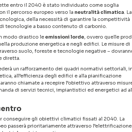
nette entro il 2040 è stato individuato come soglia
 il percorso europeo verso la
neutralità climatica
. La
cnologica, della necessità di garantire la competitività
a di tecnologie a basso contenuto di carbonio.
 in modo drastico le
emissioni lorde
, ovvero quelle pro
 nella produzione energetica e negli edifici. Le misure di
averso suolo, foreste e tecnologie negative – dovrann
 diretta.
ederà un rafforzamento dei quadri normativi settoriali, i
tica, all’efficienza degli edifici e alla pianificazione
i saranno chiamate a recepire l’obiettivo attraverso misur
omanda di servizi tecnici, impiantistici ed energetici ad a
 centro
 conseguire gli obiettivi climatici fissati al 2040. La
o passerà prioritariamente attraverso l’elettrificazione