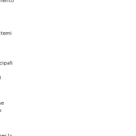
amento
istemi
cipali
i
ne
o
er la