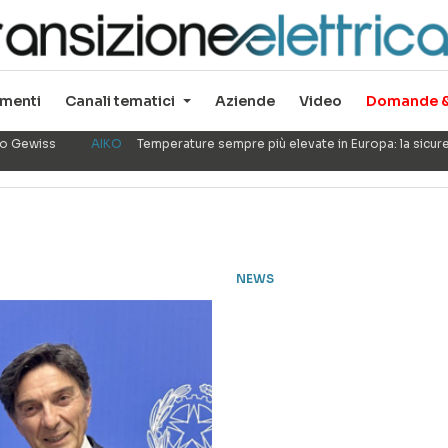
menti
Canali tematici
Aziende
Video
Domande &
ppo Gewiss
AIKO
Temperature sempre più elevate in Europa: la sicu
NEWS