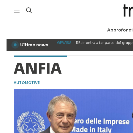
Approfondi
GEWISS
REair entra a far parte del gru
Ultime news
●
ANFIA
AUTOMOTIVE