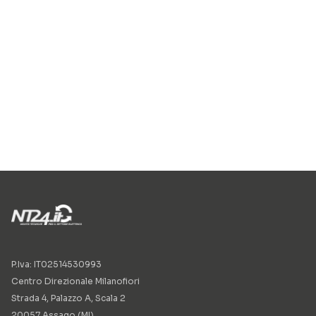
P.Iva: IT02514530993
Centro Direzionale Milanofiori
Strada 4, Palazzo A, Scala 2
20057 Assago (MI)