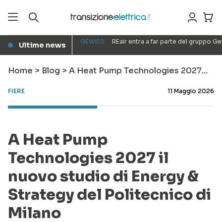
GEWISS
REair entra a far parte del gruppo G
Ultime news
●
Home
>
Blog
>
A Heat Pump Technologies 2027…
FIERE
11 Maggio 2026
A Heat Pump
Technologies 2027 il
nuovo studio di Energy &
Strategy del Politecnico di
Milano