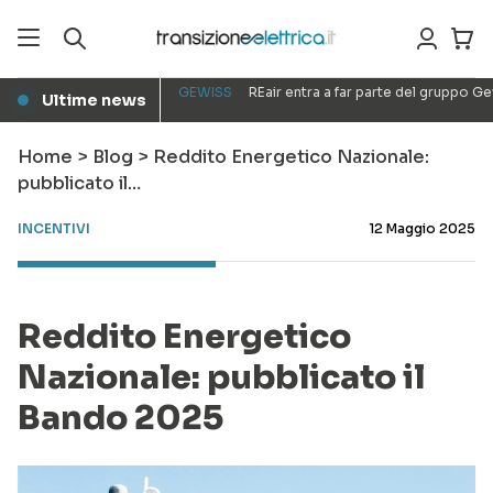
GEWISS
REair entra a far parte del gruppo G
Ultime news
●
Home
>
Blog
>
Reddito Energetico Nazionale:
pubblicato il…
INCENTIVI
12 Maggio 2025
Reddito Energetico
Nazionale: pubblicato il
Bando 2025