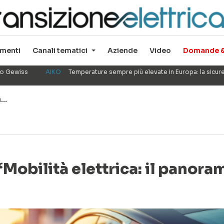
menti
Canali tematici
Aziende
Video
Domande &
ppo Gewiss
AIKO
Temperature sempre più elevate in Europa: la sicu
à…
“Mobilità elettrica: il panor