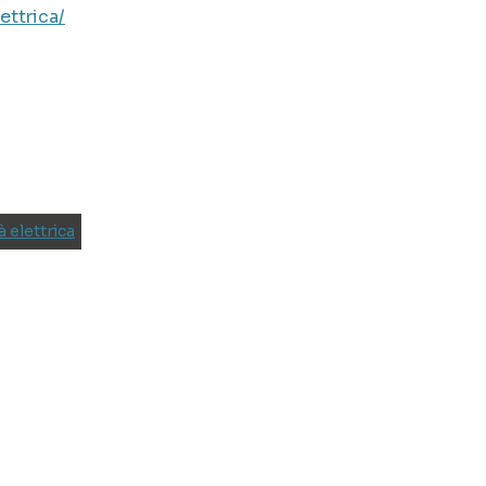
ettrica/
à elettrica