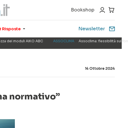
Bookshop
Newsletter
 Risposte
rezza dei moduli AIKO ABC
ASSOCLIMA
Assoclima: flessibilità sui f
14 Ottobre 2024
ama normativo”