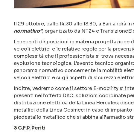
Il 29 ottobre, dalle 14.30 alle 18.30, a Bari andrà 
normativo”
, organizzato da NT24 e TransizioneEl
Le recenti disposizioni in materia progettazione deg
veicoli elettrici e le relative regole per la preve
complessità che il professionista si trova necessa
evoluzione tecnologica. L’evento tecnico organiz
panorama normativo concernente la mobilità elettr
veicoli elettrici e sugli aspetti di sicurezza elettri
Inoltre, vedremo come il settore E-mobility si i
presenti nell’offerta DKC: soluzioni coordinate p
distribuzione elettrica della Linea Hercules; disc
metallici della Linea Cosmec; in caso di impianto
piedestallo metallico che si abbina all’armadio str
3 C.F.P. Periti