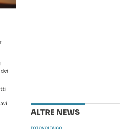
r
l
 dei
tti
avi
ALTRE NEWS
FOTOVOLTAICO