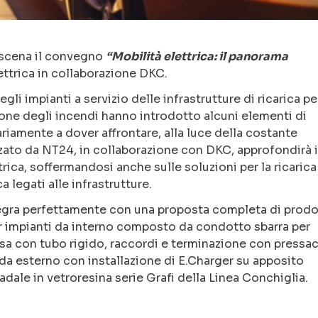
in scena il convegno
“Mobilità elettrica: il panorama
ettrica in collaborazione DKC.
li impianti a servizio delle infrastrutture di ricarica pe
nzione degli incendi hanno introdotto alcuni elementi di
riamente a dover affrontare, alla luce della costante
zato da NT24, in collaborazione con DKC, approfondirà i
ica, soffermandosi anche sulle soluzioni per la ricarica
ca legati alle infrastrutture.
ntegra perfettamente con una proposta completa di prodo
er impianti da interno composto da condotto sbarra per
esa con tubo rigido, raccordi e terminazione con pressac
 da esterno con installazione di E.Charger su apposito
adale in vetroresina serie Grafi della Linea Conchiglia.