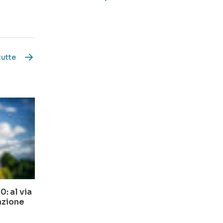
tutte
: al via
azione