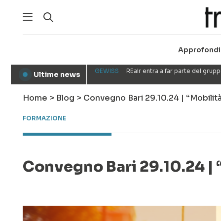
Approfondi
GEWISS
REair entra a far parte del gru
Ultime news
●
Home
>
Blog
>
Convegno Bari 29.10.24 | “Mobilit
FORMAZIONE
Convegno Bari 29.10.24 | 