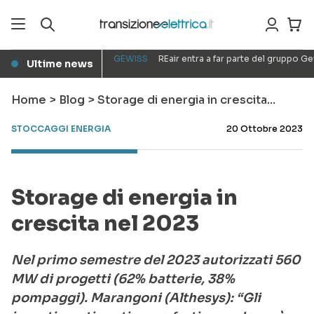
GEWISS
REair entra a far parte del gruppo G
Ultime news
●
Home
>
Blog
>
Storage di energia in crescita…
STOCCAGGI ENERGIA
20 Ottobre 2023
Storage di energia in
crescita nel 2023
Nel primo semestre del 2023 autorizzati 560
MW di progetti (62% batterie, 38%
pompaggi)
.
Marangoni (Althesys): “Gli