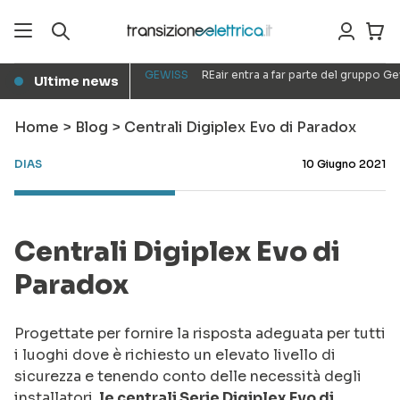
GEWISS
REair entra a far parte del gruppo G
Ultime news
●
Home
>
Blog
>
Centrali Digiplex Evo di Paradox
DIAS
10 Giugno 2021
Centrali Digiplex Evo di
Paradox
Progettate per fornire la risposta adeguata per tutti
i luoghi dove è richiesto un elevato livello di
sicurezza e tenendo conto delle necessità degli
installatori,
le centrali Serie Digiplex Evo di