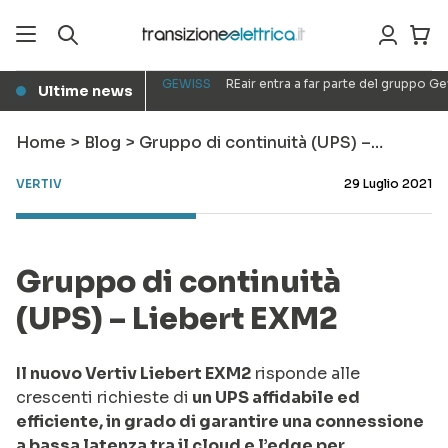
GEWISS
REair entra a far parte del gruppo G
Ultime news
●
Home
>
Blog
>
Gruppo di continuità (UPS) –…
VERTIV
29 Luglio 2021
Gruppo di continuità
(UPS) – Liebert EXM2
Il nuovo Vertiv Liebert EXM2
risponde alle
crescenti richieste di
un UPS affidabile ed
efficiente, in grado di garantire una connessione
a bassa latenza tra il cloud e l’edge per