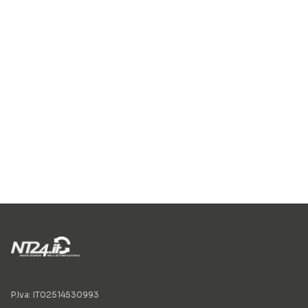
P.Iva: IT02514530993