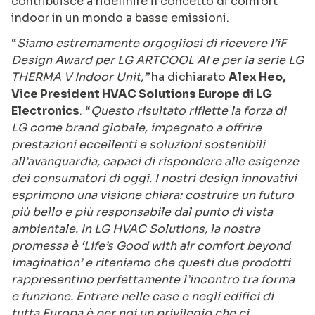
contribuisce a ridefinire il concetto di comfort
indoor in un mondo a basse emissioni.
“
Siamo estremamente orgogliosi di ricevere l’iF
Design Award per LG ARTCOOL AI e per la serie LG
THERMA V Indoor Unit,”
ha dichiarato
Alex Heo,
Vice President HVAC Solutions Europe di LG
Electronics
. “
Questo risultato riflette la forza di
LG come brand globale, impegnato a offrire
prestazioni eccellenti e soluzioni sostenibili
all’avanguardia, capaci di rispondere alle esigenze
dei consumatori di oggi. I nostri design innovativi
esprimono una visione chiara: costruire un futuro
più bello e più responsabile dal punto di vista
ambientale. In LG HVAC Solutions, la nostra
promessa è ‘Life’s Good with air comfort beyond
imagination’ e riteniamo che questi due prodotti
rappresentino perfettamente l’incontro tra forma
e funzione. Entrare nelle case e negli edifici di
tutta Europa è per noi un privilegio che ci