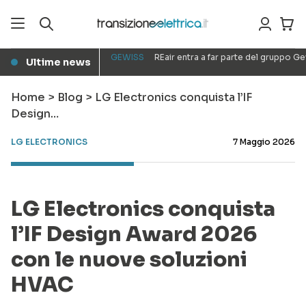
GEWISS
REair entra a far parte del gruppo G
Ultime news
●
Home
>
Blog
>
LG Electronics conquista l’IF
Design…
LG ELECTRONICS
7 Maggio 2026
LG Electronics conquista
l’IF Design Award 2026
con le nuove soluzioni
HVAC