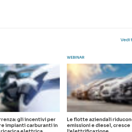
Vedi 
WEBINAR
renza: gli incentivi per
Le flotte aziendali riduco
re impianti carburanti in
emissioni e diesel, cresce
 ricarica elettrica
l’elettrificazione