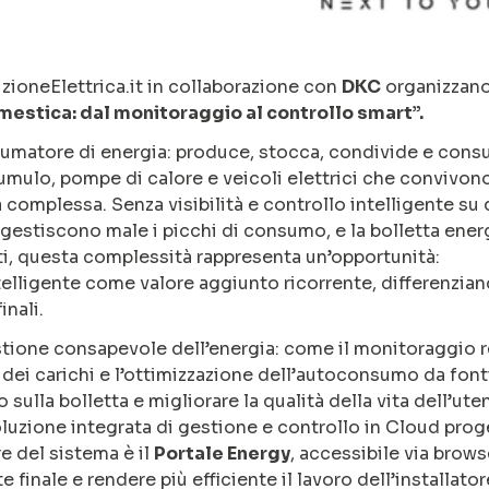
izioneElettrica.it in collaborazione con
DKC
organizzano
mestica: dal monitoraggio al controllo smart”.
umatore di energia: produce, stocca, condivide e cons
mulo, pompe di calore e veicoli elettrici che convivono
 complessa. Senza visibilità e controllo intelligente su 
 gestiscono male i picchi di consumo, e la bolletta ener
isti, questa complessità rappresenta un’opportunità:
telligente come valore aggiunto ricorrente, differenzia
inali.
gestione consapevole dell’energia: come il monitoraggio r
te dei carichi e l’ottimizzazione dell’autoconsumo da font
sulla bolletta e migliorare la qualità della vita dell’ute
oluzione integrata di gestione e controllo in Cloud prog
e del sistema è il
Portale Energy
, accessibile via brows
 finale e rendere più efficiente il lavoro dell’installator