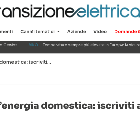
menti
Canali tematici
Aziende
Video
Domande &
ppo Gewiss
AIKO
Temperature sempre più elevate in Europa: la sicu
domestica: iscriviti…
’energia domestica: iscriviti 