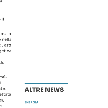
 il
uma in
 nella
questi
getica
ndo
eal-
i
nte.
ALTRE NEWS
ettata
er,
ENERGIA
e.