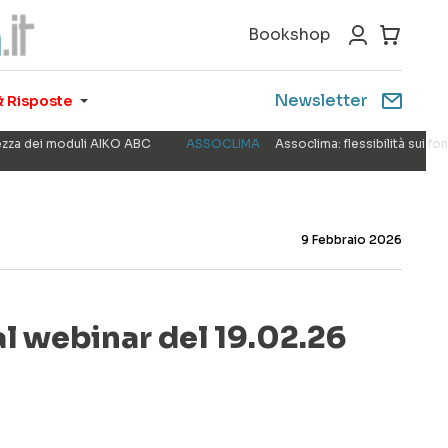
Bookshop
Newsletter
 Risposte
rezza dei moduli AIKO ABC
ASSOCLIMA
Assoclima: flessibilità sui f
9 Febbraio 2026
al webinar del 19.02.26