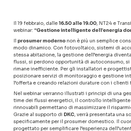
Il 19 febbraio, dalle
16.50 alle 19.00
, NT24 e Trans
webinar:
“Gestione intelligente dell’energia do
Il
prosumer moderno
non è più un semplice cons
modo dinamico. Con fotovoltaico, sistemi di accu
stessa abitazione, la gestione dell’energia diventa
flussi, si perdono opportunità di autoconsumo, si
rimane inefficiente. Per gli installatori e progett
posizionare servizi di monitoraggio e gestione in
l’offerta e creando relazioni durature con i clienti f
Nel webinar verranno illustrati i principi di una 
time dei flussi energetici, il controllo intelligen
rinnovabili permettano di massimizzare il risparmio 
Grazie al supporto di
DKC
, verrà presentata una s
specificamente per il prosumer domestico. Il cuor
progettato per semplificare l’esperienza dell’utente