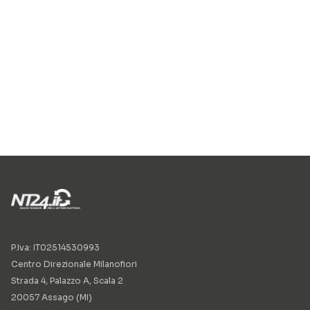
P.Iva: IT02514530993
Centro Direzionale Milanofiori
Strada 4, Palazzo A, Scala 2
20057 Assago (MI)