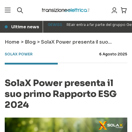
GEWISS
REair entra a far parte del gruppo G
Ultime news
●
Home
>
Blog
>
SolaX Power presenta il suo…
SOLAX POWER
6 Agosto 2025
SolaX Power presenta il
suo primo Rapporto ESG
2024