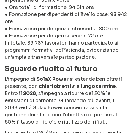
al personale di SolaX Power:
● Ore totali di formazione: 94.814 ore
● Formazione per dipendenti di livello base: 93.942
ore
● Formazione per dirigenza intermedia: 800 ore
● Formazione per dirigenza senior: 72 ore
In totale, 39.787 lavoratori hanno partecipato ai
programmi formativi dell’azienda, evidenziando
un’ampia e trasversale partecipazione.
Sguardo rivolto al futuro
L’impegno di
SolaX Power
si estende ben oltre il
presente, con
chiari obiettivi a lungo termine
.
Entro il
2028
, s’impegna a ridurre del 30% le
emissioni di carbonio. Guardando più avanti, il
2038 vedrà Solax Power concentrarsi sulla
gestione dei rifiuti, con l’obiettivo di portare al
50% il tasso di riciclo e riutilizzo dei rifiuti.
Infine, entro il 2048 si prefigge di raggiungere la