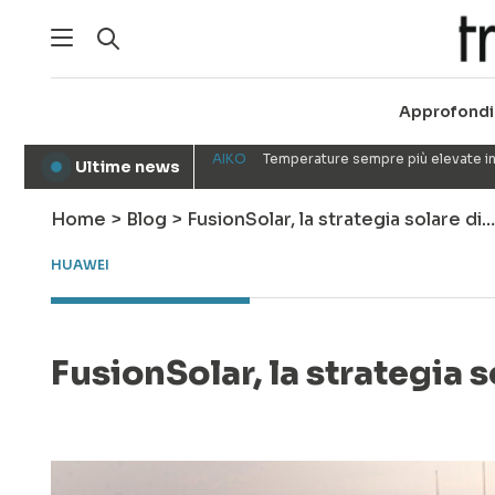
Approfondi
AIKO
Temperature sempre più elevate in
Ultime news
●
Home
>
Blog
>
FusionSolar, la strategia solare di…
HUAWEI
FusionSolar, la strategia 