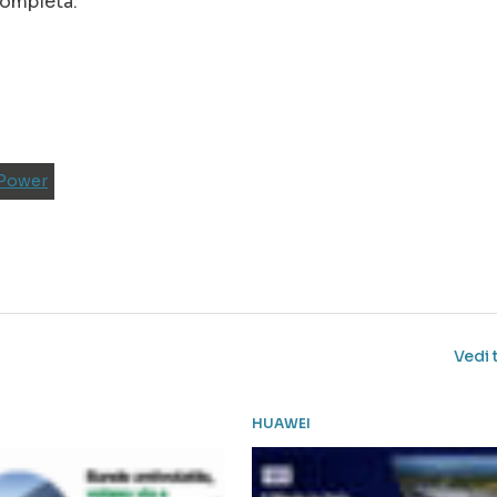
completa.
 Power
Vedi 
HUAWEI