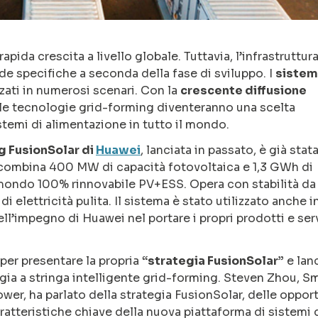
rapida crescita a livello globale. Tuttavia, l’infrastruttur
ide specifiche a seconda della fase di sviluppo. I
sistemi
zati in numerosi scenari. Con la
crescente diffusione
 le tecnologie grid-forming diventeranno una scelta
stemi di alimentazione in tutto il mondo.
g FusionSolar di
Huawei
, lanciata in passato, è già stat
 combina 400 MW di capacità fotovoltaica e 1,3 GWh di
 mondo 100% rinnovabile PV+ESS. Opera con stabilità da 
i elettricità pulita. Il sistema è stato utilizzato anche i
ll’impegno di Huawei nel portare i propri prodotti e serv
er presentare la propria
“strategia FusionSolar”
e lanc
ia a stringa intelligente grid-forming. Steven Zhou, S
er, ha parlato della strategia FusionSolar, delle oppor
aratteristiche chiave della nuova piattaforma di sistemi 