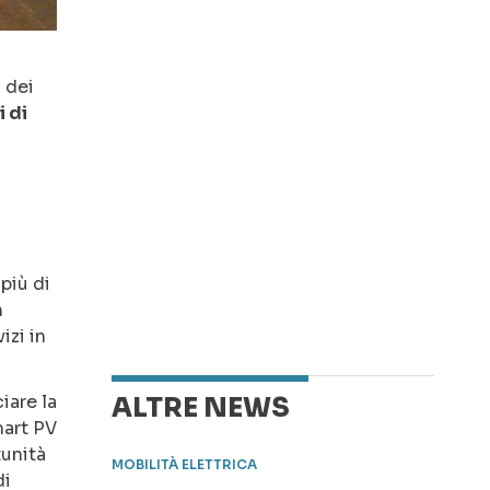
a dei
 di
a
più di
n
izi in
iare la
ALTRE NEWS
mart PV
tunità
MOBILITÀ ELETTRICA
di