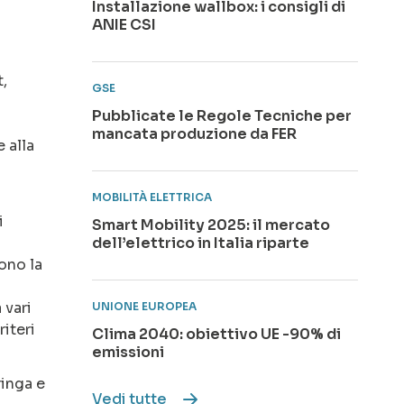
Installazione wallbox: i consigli di
ANIE CSI
t,
GSE
Pubblicate le Regole Tecniche per
mancata produzione da FER
 alla
MOBILITÀ ELETTRICA
i
Smart Mobility 2025: il mercato
dell’elettrico in Italia riparte
ono la
 vari
UNIONE EUROPEA
iteri
Clima 2040: obiettivo UE -90% di
emissioni
ringa e
Vedi tutte