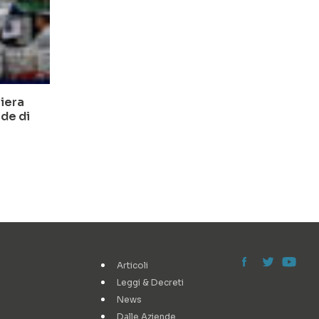
liera
ede di
Articoli
Leggi & Decreti
News
Dalle Aziende