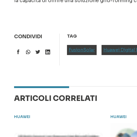
la capacità di offrire una soluzione grid-forming 
CONDIVIDI
TAG
FusionSolar
Huawei Digital
ARTICOLI CORRELATI
HUAWEI
HUAWEI