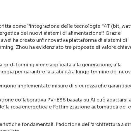
critta come l’integrazione delle tecnologie “4T (bit, wat
energetica dei nuovi sistemi di alimentazione”. Grazie
uawei ha creato un’innovativa piattaforma di sistemi di
rming. Zhou ha evidenziato tre proposte di valore chiave
ia grid-forming viene applicata alla generazione, alla
ergia per garantire la stabilità a lungo termine dei nuov
vengono implementate misure di sicurezza che garantisc
estione collaborativa PV+ESS basata su AI può adattarsi a
ella resa energetica e l’ottimizzazione automatica dei cr
istiche fondamentali: l’adozione dell’architettura a st