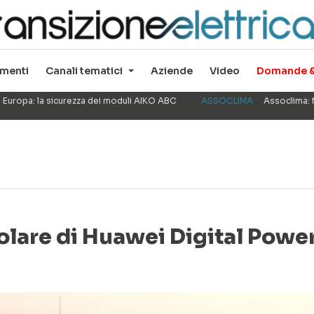
menti
Canali tematici
Aziende
Video
Domande &
 Europa: la sicurezza dei moduli AIKO ABC
ASSOCLIMA
Assoclima: f
solare di Huawei Digital Powe