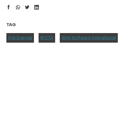
TAG
Ajò Energia
BICTA
Wiki Software Interational