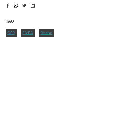
TAG
CER
ENEA
Recon