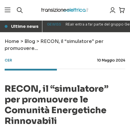
GEWISS
REair entra a far parte del gruppo G
Ultime news
●
Home
>
Blog
>
RECON, il “simulatore” per
promuovere…
CER
10 Maggio 2024
RECON, il “simulatore”
per promuovere le
Comunità Energetiche
Rinnovabili