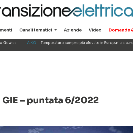
menti
Canali tematici
Aziende
Video
Domande &
ppo Gewiss
AIKO
Temperature sempre più elevate in Europa: la sicu
i GIE – puntata 6/2022