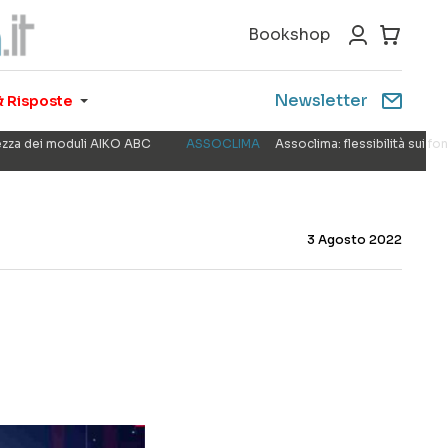
Bookshop
Newsletter
 Risposte
rezza dei moduli AIKO ABC
ASSOCLIMA
Assoclima: flessibilità sui f
3 Agosto 2022