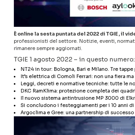
È online la sesta puntata del 2022 di TGIE , il v
professionisti del settore. Notizie, eventi, norma
rimanere sempre aggiornati.
TGIE 1 agosto 2022 – in questo numero:
NT24 in tour: Bologna, Bari e Milano. Tre tappe
It’s elettrica di Comoli Ferrari: non una fiera ma
Leggi, decreti e normative tecniche: tutte le n
DKC RamKlima: protezione completa dei quadri 
Il nuovo sistema antintrusione MP 3000 di Elk
Si concludono i festeggiamenti per i 10 anni di a
Argoclima e Gree: una partnership di successo