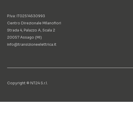
P.Iva: IT02514530993
Centro Direzionale Milanofiori
Strada 4, Palazzo A, Scala 2
20057 Assago (MI)
info@transizioneelettrica.it
Copyright © NT24 S.r.l.