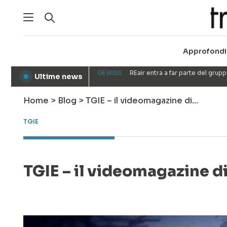
Approfondi
GEWISS
REair entra a far parte del gru
Ultime news
●
Home
>
Blog
>
TGIE – il videomagazine di…
TGIE
TGIE – il videomagazine d